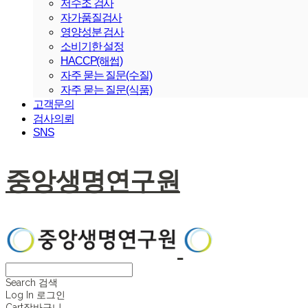
저수조 검사
자가품질검사
영양성분 검사
소비기한 설정
HACCP(해썹)
자주 묻는 질문(수질)
자주 묻는 질문(식품)
고객문의
검사의뢰
SNS
중앙생명연구원
Search
검색
Log In
로그인
Cart
장바구니