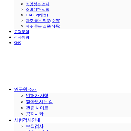
영양성분 검사
소비기한 설정
HACCP(해썹)
자주 묻는 질문(수질)
자주 묻는 질문(식품)
고객문의
검사의뢰
SNS
연구원 소개
인허가 사항
찾아오시는 길
관련 사이트
공지사항
시험검사안내
수질검사