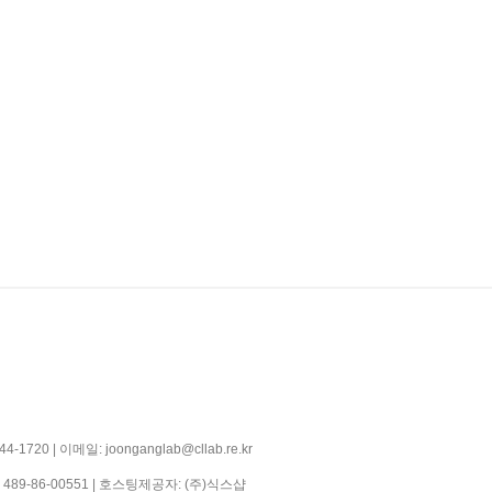
0 | 이메일: joonganglab@cllab.re.kr
:
489-86-00551
| 호스팅제공자: (주)식스샵