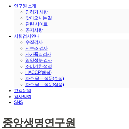
연구원 소개
인허가 사항
찾아오시는 길
관련 사이트
공지사항
시험검사안내
수질검사
저수조 검사
자가품질검사
영양성분 검사
소비기한 설정
HACCP(해썹)
자주 묻는 질문(수질)
자주 묻는 질문(식품)
고객문의
검사의뢰
SNS
중앙생명연구원